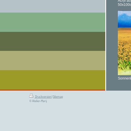
Acryl a
50x100
Sonnenb
Druckversion
|
Sitemap
© Atelier-Marij