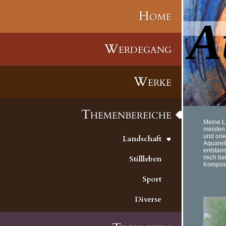
Home
A
Werdegang
Werke
Themenbereiche
Meine La
meisten 
und orie
Landschaft
Aquarell
entstand
Stillleben
mich be
Komposi
Sport
Diverse