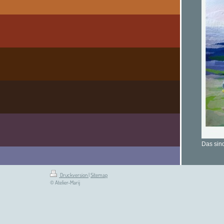
Das sin
Druckversion
|
Sitemap
© Atelier-Marij