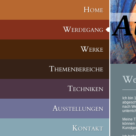
Home
A
Werdegang
Werke
Themenbereiche
We
Techniken
Ich bin
abgeschl
Ausstellungen
nach We
unterric
Meine T
können s
Kontakt
Kunstge