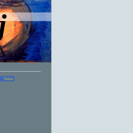
j
Teilen